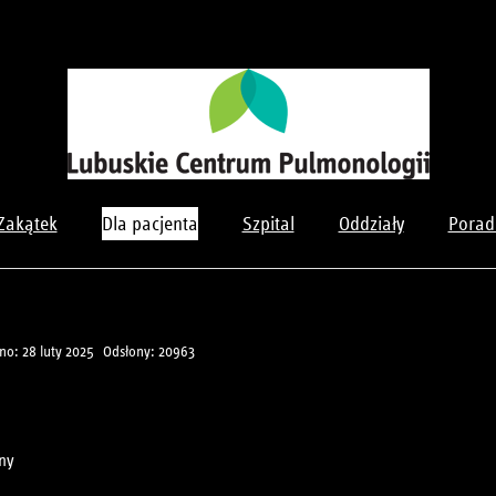
Zakątek
Dla pacjenta
Szpital
Oddziały
Porad
o: 28 luty 2025
Odsłony: 20963
jny