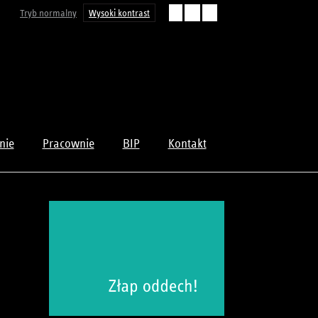
Tryb normalny
Wysoki kontrast
-
A
+
nie
Pracownie
BIP
Kontakt