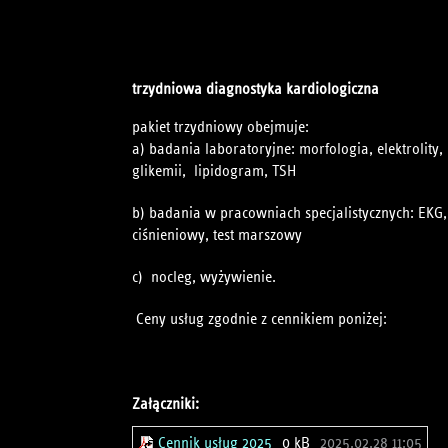
trzydniowa diagnostyka kardiologiczna
pakiet trzydniowy
a) badania laboratoryjne: morfologia, elektrolity,
glikemii, lipidogram, TSH
b) badania w pracowniach specjalistycznych: EKG,
ciśnieniowy, test marszowy
c) nocleg, wyżywienie.
Ceny usług zgodnie z cennikiem poniżej:
Załączniki:
Cennik usług 2025
0 kB
2025.02.28 11:05