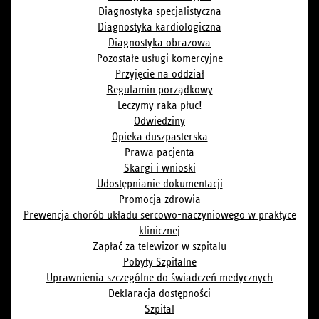
Diagnostyka specjalistyczna
Diagnostyka kardiologiczna
Diagnostyka obrazowa
Pozostałe usługi komercyjne
Przyjęcie na oddział
Regulamin porządkowy
Leczymy raka płuc!
Odwiedziny
Opieka duszpasterska
Prawa pacjenta
Skargi i wnioski
Udostępnianie dokumentacji
Promocja zdrowia
Prewencja chorób układu sercowo-naczyniowego w praktyce
klinicznej
Zapłać za telewizor w szpitalu
Pobyty Szpitalne
Uprawnienia szczególne do świadczeń medycznych
Deklaracja dostępności
Szpital