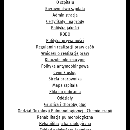
O szpitalu
Kierownictwo szpitala
Administracja
Certyfikaty i nagrody
Polityka jakości
RODO
Polityka prywatności
Regulamin realizacji praw osób
Wniosek o realizacje praw
Klauzule informacyjne
Polityka antymobbingowa
Cennik usług
Strefa pracownika
Mapa szpitala
Pliki do pobrania
Oddziały
Gruźlica i choroby płuc
Oddział Onkologii Pulmonologicznej i Chemioterapii
Rehabilitacja pulmonologiczna
Rehabilitacja kardiologiczna
Zakład opiekuńczo-leczniczy