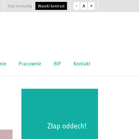
Tryb normalny
Wysoki kontrast
-
A
+
nie
Pracownie
BIP
Kontakt