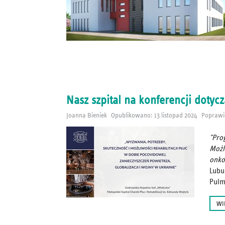
Nasz szpital na konferencji dotyc
Joanna Bieniek
Opublikowano: 13 listopad 2024
Poprawio
"Pro
Możl
onko
Lubu
Pulm
WI