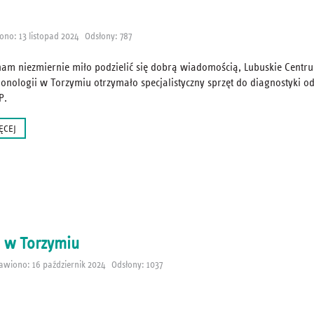
no: 13 listopad 2024
Odsłony: 787
 nam niezmiernie miło podzielić się dobrą wiadomością, Lubuskie Centr
onologii w Torzymiu otrzymało specjalistyczny sprzęt do diagnostyki o
P.
ĘCEJ
a w Torzymiu
awiono: 16 październik 2024
Odsłony: 1037