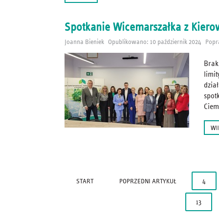
Spotkanie Wicemarszałka z Kiero
Joanna Bieniek
Opublikowano: 10 październik 2024
Popr
Brak
limi
dział
spot
Ciem
WI
START
POPRZEDNI ARTYKUŁ
4
13