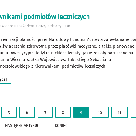
wnikami podmiotów leczniczych
awiono: 10 październik 2024
Odsłony: 1176
 realizacji płatności przez Narodowy Fundusz Zdrowia za wykonane p
ty świadczenia zdrowotne przez placówki medyczne, a także planowane
ania inwestycyjne, to tylko niektóre tematy, jakie zostały poruszone na
kaniu Wicemarszałka Województwa Lubuskiego Sebastiana
noczołowskiego z Kierownikami podmiotów leczniczych.
ĘCEJ
5
6
7
8
9
10
11
NASTĘPNY ARTYKUŁ
KONIEC