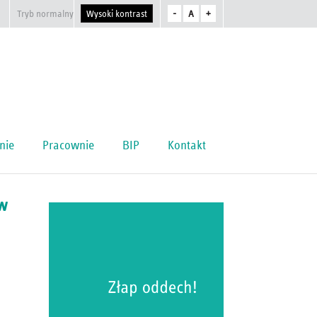
Tryb normalny
Wysoki kontrast
-
A
+
nie
Pracownie
BIP
Kontakt
w